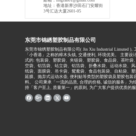
邮箱：
lingfan01@gmail.com
地址：香港新界沙田石门安耀街
3号汇达大厦2601-05
东莞市锦綉塑胶制品有限公司
东莞市锦绣塑胶制品有限公司(
Jin Xiu Industrial Limuted )
,
「小香港」之称的樟木头镇, 交通便利, 环境优美。 主要设
式的: 包装袋、塑胶袋、夹链袋、塑胶袋、食品袋、茶叶袋
空袋、铝箔袋、站立袋、铝箔袋、折叠水袋、运动水袋、风
纸袋、面膜袋、吊卡袋、鸳鸯袋、食品包装袋、自粘袋、塑胶
延膜、抛弃式运动水壶, 便利贴等类型的塑胶袋及塑胶包装
料。 公司秉承「一流的品质, 合理的价格, 诚信的服务」为经
持「客户至上, 质量第一」的原则, 为广大客户提供优质的