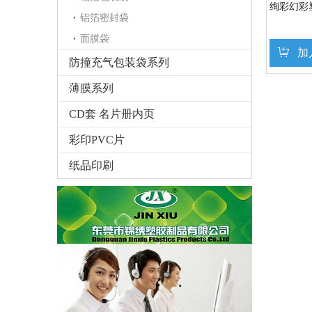
绚彩幻彩
铝箔密封袋
面膜袋
加
防撞充气包装袋系列
薄膜系列
CD套 名片册内页
彩印PVC片
纸品印刷