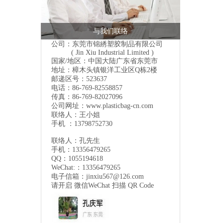
与我们联络
公司：东莞市锦綉塑胶制品有限公司
( Jin Xiu Industrial Limited )
国家/地区：中国大陆广东省东莞市
地址：樟木头镇银洋工业区Q栋2楼
邮递区号：523637
电话：86-769-82558857
传真：86-769-82027096
公司网址：
www.plasticbag-cn.com
联络人：王小姐
手机 ：13798752730
联络人：孔先生
手机：13356479265
QQ：1055194618
WeChat:：13356479265
电子信箱：
jinxiu567@126.com
请开启 微信
WeChat
扫描 QR Code