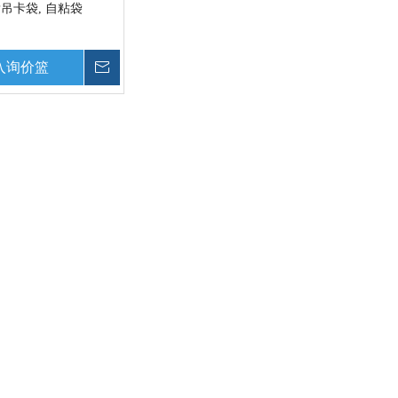
P吊卡袋, 自粘袋
入询价篮
询价