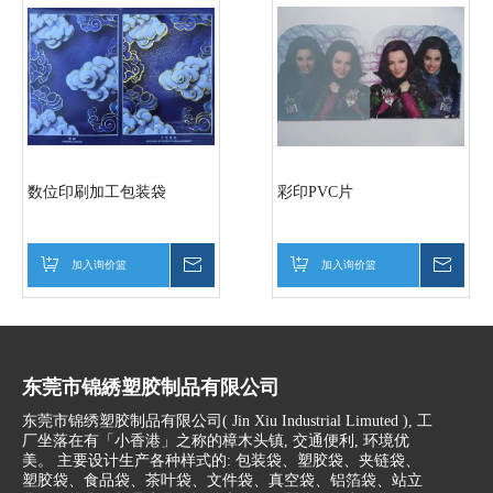
数位印刷加工包装袋
彩印PVC片
加入询价篮
询价
加入询价篮
询价
东莞市锦綉塑胶制品有限公司
东莞市锦绣塑胶制品有限公司(
Jin Xiu Industrial Limuted )
, 工
厂坐落在有「小香港」之称的樟木头镇, 交通便利, 环境优
美。 主要设计生产各种样式的: 包装袋、塑胶袋、夹链袋、
塑胶袋、食品袋、茶叶袋、文件袋、真空袋、铝箔袋、站立