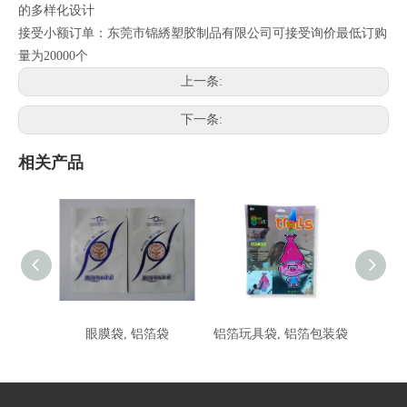
的多样化设计
接受小额订单：东莞市锦綉塑胶制品有限公司可接受询价最低订购
量为20000个
上一条:
下一条:
相关产品
眼膜袋, 铝箔袋
铝箔玩具袋, 铝箔包装袋
铝箔玩