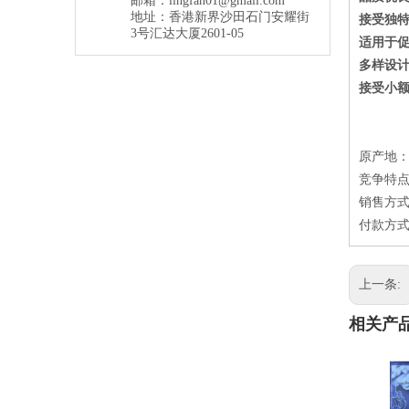
邮箱：
lingfan01@gmail.com
地址：香港新界沙田石门安耀街
接受独特
3号汇达大厦2601-05
适用于
多样设
接受小
原产地
竞争特点
销售方式
付款方式
上一条:
相关产