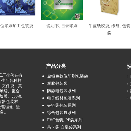
数位印刷加工包装袋
说明书, 目录印刷
牛皮纸胶袋, 纸袋, 包装
袋
产品分类
 工厂坐落在有
金银色数位印刷包装袋
计生产各种样
塑胶包装袋
、文件袋、真
防静电包装系列
琴袋、復合
膜、cpp流
电子线材包装系列
容器包装材
夹链袋包装系列
营理念; 坚
服务。
综合包装袋系列
PVC包装, PP袋系列
吊卡袋 自黏袋系列