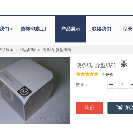
我们
热转印膜工厂
产品展示
联络我们
型录
产品展示
»
纸品印刷
»
便条纸, 异型纸砖
便条纸, 异型纸砖
0 评价
数量：
询价
加