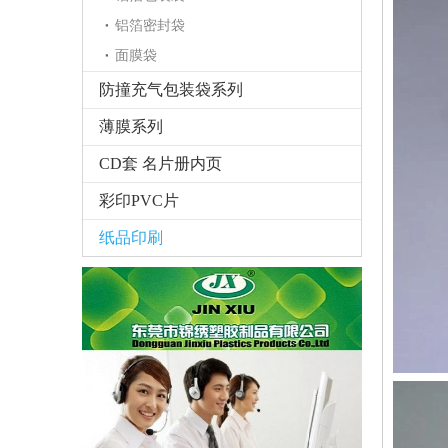
铝箔密封袋
面膜袋
防撞充气包装袋系列
薄膜系列
CD套 名片册内页
彩印PVC片
纸品印刷