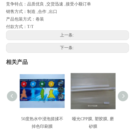
竞争特点：品质优良 ,交货迅速 ,接受小额订单
销售方式：制造 ,合作 ,出口
产品包装方式：卷装
付款方式：T/T
上一条:
下一条:
相关产品
50度热水中浸泡搓揉不
哑光CPP膜, 塑胶膜, 磨
双面
掉色印刷膜
砂膜
B